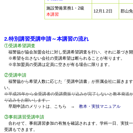
施設警備業務1・2級
12月1.2日
郡山免
本講習
2.特別講習受講申請～本講習の流れ
①受講希望調査
福警協が協会加盟会社に対し受講希望調査を行い、それに基づき開
※希望を出さない会社の受講希望は断られることが有ります。
※非加盟員の受講は定員に空きが有る場合に限ります。
②受講申請
福警協から希望人数に応じた「受講申請書」が所属会社に届きます
い。
※平成25年から全受講者の受講費振り込みが完了しないと教本発送
り込みをお願いします。
早期申請のメリットは、こちら →
教本・実技マニュアル
③事前講習受講申請
合わせて、事前講習参加の有無を確認されます。学科一日、実技一
受講もできます。