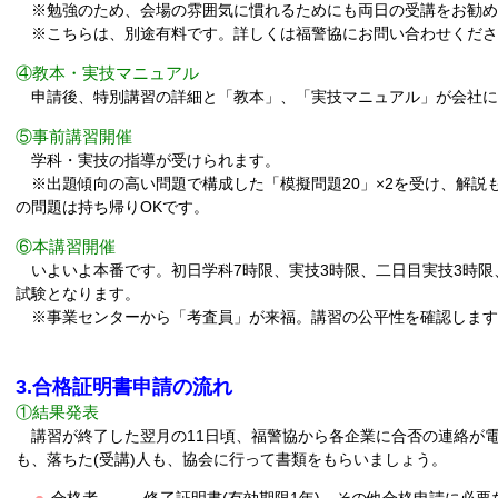
※勉強のため、会場の雰囲気に慣れるためにも両日の受講をお勧め
※こちらは、別途有料です。詳しくは福警協にお問い合わせくださ
④教本・実技マニュアル
申請後、特別講習の詳細と「教本」、「実技マニュアル」が会社に
⑤事前講習開催
学科・実技の指導が受けられます。
※出題傾向の高い問題で構成した「模擬問題20」×2を受け、解説
の問題は持ち帰りOKです。
⑥本講習開催
いよいよ本番です。初日学科7時限、実技3時限、二日目実技3時限
試験となります。
※事業センターから「考査員」が来福。講習の公平性を確認します
3.合格証明書申請の流れ
①結果発表
講習が終了した翌月の11日頃、福警協から各企業に合否の連絡が電
も、落ちた(受講)人も、協会に行って書類をもらいましょう。
合格者 → 修了証明書(有効期限1年)、その他合格申請に必要