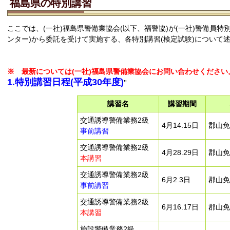
福島県の特別講習
ここでは、(一社)福島県警備業協会(以下、福警協)が(一社)警備員特
ンター)から委託を受けて実施する、各特別講習(検定試験)について
※ 最新については(一社)福島県警備業協会にお問い合わせください
1.特別講習日程(平成30年度)
''
講習名
講習期間
交通誘導警備業務2級
4月14.15日
郡山免
事前講習
交通誘導警備業務2級
4月28.29日
郡山免
本講習
交通誘導警備業務2級
6月2.3日
郡山免
事前講習
交通誘導警備業務2級
6月16.17日
郡山免
本講習
施設警備業務2級