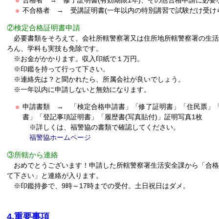
不合格者 → 受講証明書(一年以内の特別講習で試験だけ受け
②検定合格証明書申請
必要書類をそろえて、会社所轄警察署又は住所地所轄警察署の生活
ろん、学科も実技も免除です。
※お金がかかります。収入印紙で１万円。
※印鑑を持って行って下さい。
※連絡先は？と聞かれたら、所属会社が良いでしょう。
※一年以内に申請しないと無効になります。
申請書類 → 「検定合格申請書」「修了証明書」「住民票」
書」「登記事項証明書」「履歴書(写真貼付)」証明写真1枚
※詳しくは、福警協の書類で確認してください。
福警協ホームページ
③所轄から連絡
おめでとうございます！申請した所轄警察署生活安全課から「合格
て下さい」と連絡が入ります。
※印鑑持参で、9時～17時までの受付。土日祝日はダメ。
4.重要事項